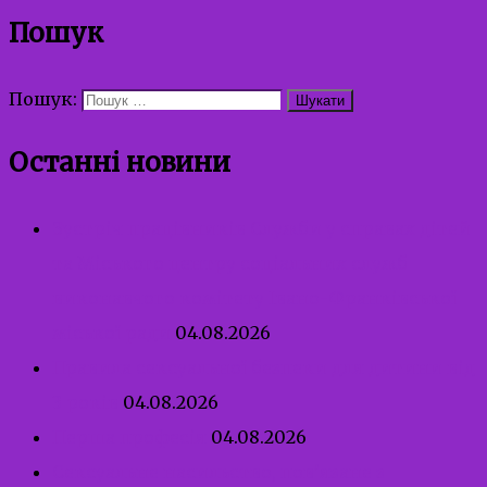
Пошук
Пошук:
Останні новини
Зустріч працівників Служби у справах дітей
та Міського центру соціальних служб
виконавчого комітету Івано-Франківської
міської ради
04.08.2026
Правила сексуальної безпеки для дитини від
3 років
04.08.2026
Перша професія
04.08.2026
Сексуальне насильство, пов’язане з