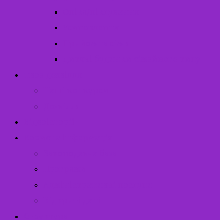
Опіка/піклування
Усиновлення
Прийомна сім’я
Дитячі будинки сімейного типу
Твоє дозвілля
Наші конкурси
Дозвілля
Відеоісторії
Корисна інформація
Законодавча база
Програми
Адміністративні послуги
Відкриті дані
Структура