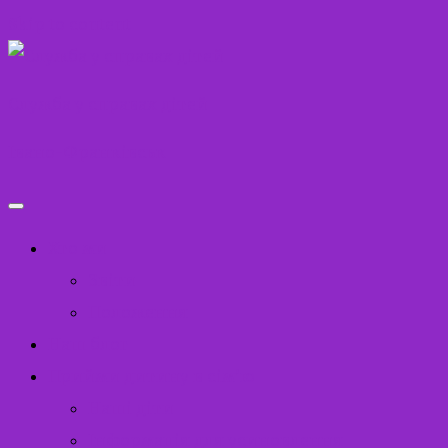
Skip to content
Служба у справах дітей
Івано-Франківськ
Хто ми
Звіти
Положення
Наш блог
Прийми дитину в сім’ю
Наші діти
Інформація для усиновлення