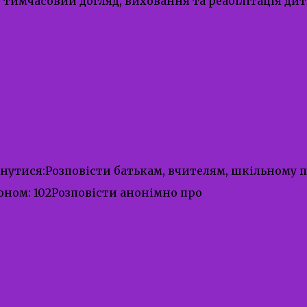
имчасовий догляд, виховання та реабілітація дити
утися:Розповісти батькам, вчителям, шкільному п
оном: 102Розповісти анонімно про