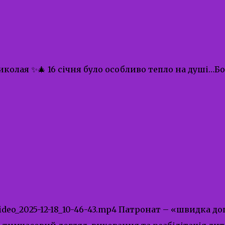
олая ✨🎄 16 січня було особливо тепло на душі…Бо
2/video_2025-12-18_10-46-43.mp4 Патронат – «швидка