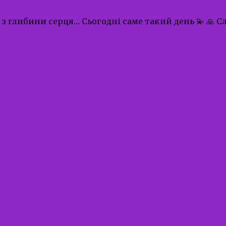
 з глибини серця… Сьогодні саме такий день 💫 🙏 
синовлювачів з дитиною: як зроб