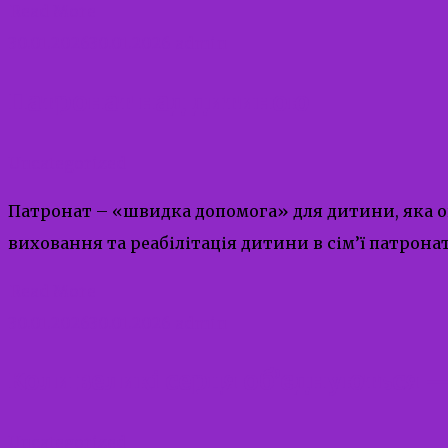
Read More
30.01.2026
30.01.2026
admin
Патронат над дитиною
Uncategorized
Патронат – «швидка допомога» для дитини, яка 
виховання та реабілітація дитини в сім’ї патрона
Read More
30.01.2026
30.01.2026
admin
Коли великі серця об’єднуються 
Uncategorized