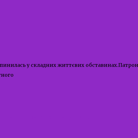
опинилась у складних життєвих обставинах.Патрон
тного
— дитячі мрії оживають