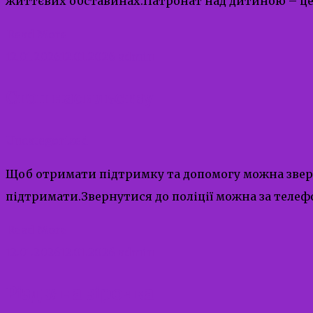
життєвих обставинах.Патронат над дитиною – це т
Read More
12.01.2026
12.01.2026
admin
Стоп насильству
Uncategorized
Щоб отримати підтримку та допомогу можна зверн
підтримати.Звернутися до поліції можна за телеф
Read More
12.01.2026
12.01.2026
admin
Різдвяна зірочка