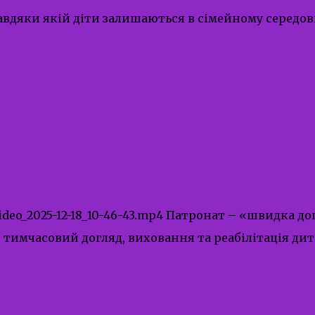
авдяки якій діти залишаються в сімейному середови
2/video_2025-12-18_10-46-43.mp4 Патронат – «швидка
имчасовий догляд, виховання та реабілітація дити