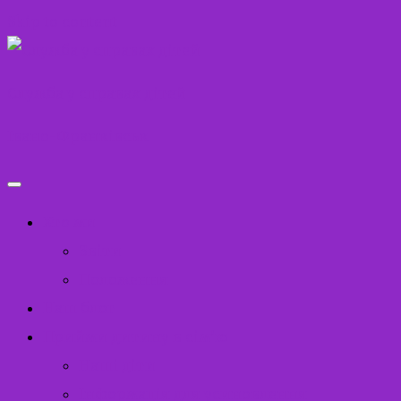
Skip to content
Служба у справах дітей
Івано-Франківськ
Хто ми
Звіти
Положення
Наш блог
Прийми дитину в сім’ю
Наші діти
Інформація для усиновлення