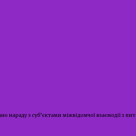
взаємодії з питань профілактики п
овано нараду з суб’єктами міжвідомчої взаємодії з 