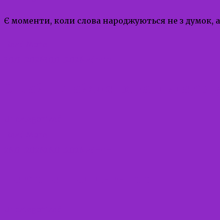
Є моменти, коли слова народжуються не з думок, а
Read More
30.01.2026
30.01.2026
admin
Онлайн-знайомство кандидатів-у
Uncategorized
Read More
26.01.2026
26.01.2026
admin
Патронат над дитиною
Uncategorized