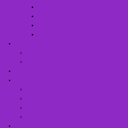
Опіка/піклування
Усиновлення
Прийомна сім’я
Дитячі будинки сімейного типу
Твоє дозвілля
Наші конкурси
Дозвілля
Відеоісторії
Корисна інформація
Законодавча база
Програми
Адміністративні послуги
Відкриті дані
Структура