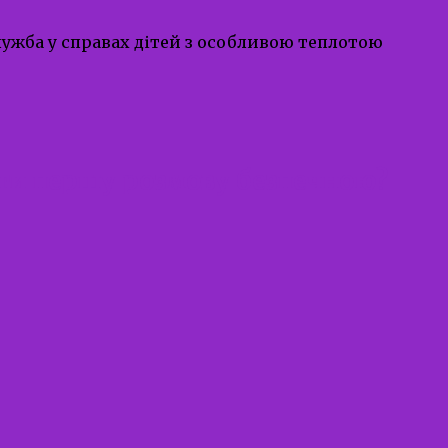
Служба у справах дітей з особливою теплотою
ити першу розмову безпечною?