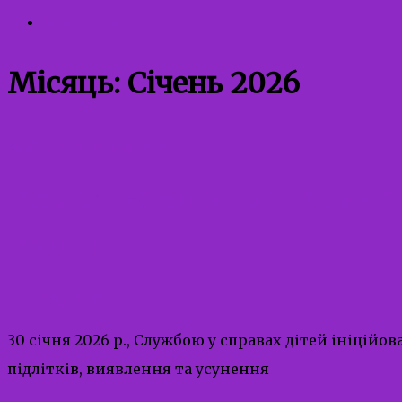
Контакти
Місяць:
Січень 2026
30.01.2026
03.02.2026
admin
Нарада з суб’єктами міжвідомчої 
підлітків
Uncategorized
30 січня 2026 р., Службою у справах дітей ініцій
підлітків, виявлення та усунення