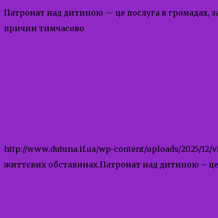
Патронат над дитиною — це послуга в громадах, з
причин тимчасово
Read More
21.01.2026
26.01.2026
admin
Патронат над дитиною
Uncategorized
http://www.dutuna.if.ua/wp-content/uploads/2025/1
життєвих обставинах.Патронат над дитиною – це т
Read More
16.01.2026
26.01.2026
admin