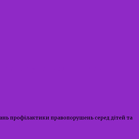
равопорушень серед дітей та
питань профілактики правопорушень серед дітей та