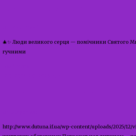
Помічники Святого Миколая
Uncategorized
🎄✨ Люди великого серця — помічники Святого Мик
гучними
Read More
12.01.2026
12.01.2026
admin
Патронат над дитиною
Uncategorized
http://www.dutuna.if.ua/wp-content/uploads/2025/1