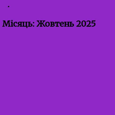
Контакти
Місяць:
Жовтень 2025
30.10.2025
30.10.2025
admin
Патронат над дитиною
Uncategorized
Read More
30.10.2025
30.10.2025
admin
День працівника соціальної