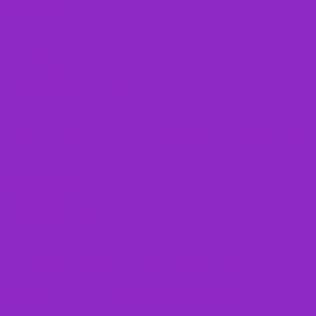
сфери
Uncategorized
Read More
27.10.2025
27.10.2025
admin
Дитина каже — ми перекладаємо
Uncategorized
Read More
27.10.2025
27.10.2025
admin
24 жовтня ми дивилися фільм,
який змушує задуматися…