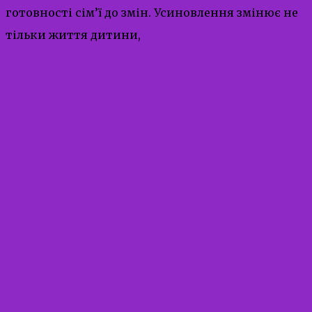
готовності сім’ї до змін. Усиновлення змінює не
тільки життя дитини,
Read More
27.10.2025
27.10.2025
admin
Патронат над дитиною
Uncategorized
Read More
22.10.2025
22.10.2025
admin
Партнерство заради дітей
Uncategorized