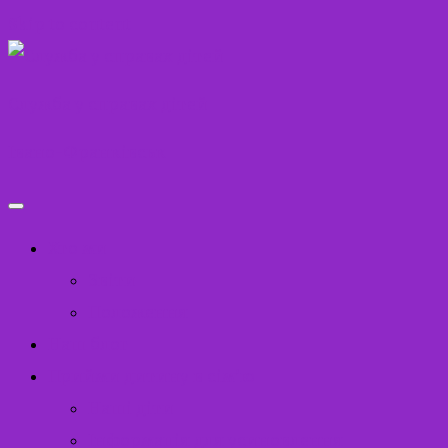
Skip to content
Служба у справах дітей
Івано-Франківськ
Хто ми
Звіти
Положення
Наш блог
Прийми дитину в сім’ю
Наші діти
Інформація для усиновлення