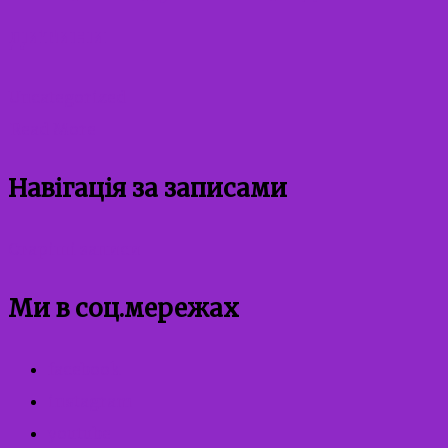
дитини
Uncategorized
Read More
Навігація за записами
Старіші записи
Ми в соц.мережах
facebook
instagram
youtube