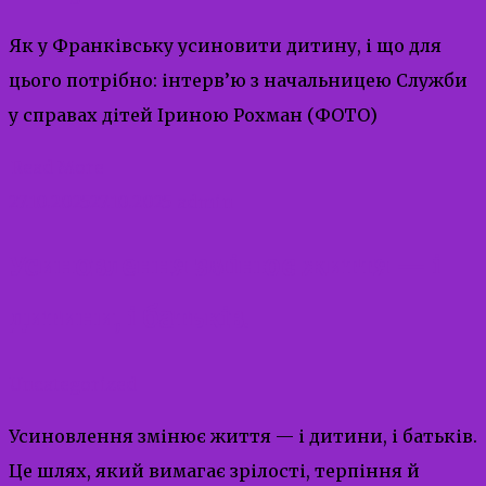
Як у Франківську усиновити дитину, і що для
цього потрібно: інтерв’ю з начальницею Служби
у справах дітей Іриною Рохман (ФОТО)
Read More
27.10.2025
27.10.2025
admin
Усиновлення змінює життя — і
дитини, і батьків.
Uncategorized
Усиновлення змінює життя — і дитини, і батьків.
Це шлях, який вимагає зрілості, терпіння й