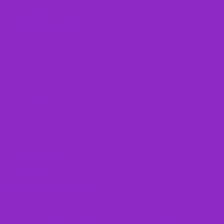
Read More
22.10.2025
22.10.2025
admin
Як розпізнати, що людина
потрапила у ситуацію торгівлі
людьми та куди звертатись по
допомогу
Uncategorized
Read More
22.10.2025
22.10.2025
admin
Як зареєструвати народження