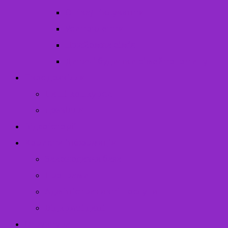
Опіка/піклування
Усиновлення
Прийомна сім’я
Дитячі будинки сімейного типу
Твоє дозвілля
Наші конкурси
Дозвілля
Відеоісторії
Корисна інформація
Законодавча база
Програми
Адміністративні послуги
Відкриті дані
Структура