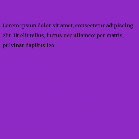
Uncategorized
Lorem ipsum dolor sit amet, consectetur adipiscing
elit. Ut elit tellus, luctus nec ullamcorper mattis,
pulvinar dapibus leo.
Read More
27.10.2025
27.10.2025
admin
Як у Івано-Франківську
усиновити дитину і що для цього
це потрібно
Uncategorized