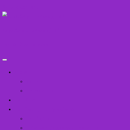
Skip to content
Служба у справах дітей
Івано-Франківськ
Хто ми
Звіти
Положення
Наш блог
Прийми дитину в сім’ю
Наші діти
Інформація для усиновлення