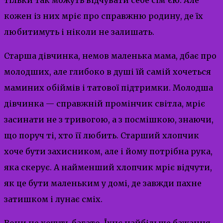
кожен із них мріє про справжню родину, де їх
любитимуть і ніколи не залишать.
Старша дівчинка, немов маленька мама, дбає про
молодших, але глибоко в душі їй самій хочеться
маминих обіймів і татової підтримки. Молодша
дівчинка — справжній промінчик світла, мріє
засинати не з тривогою, а з посмішкою, знаючи,
що поруч ті, хто її любить. Старший хлопчик
хоче бути захисником, але і йому потрібна рука,
яка скерує. А найменший хлопчик мріє відчути,
як це бути маленьким у домі, де завжди пахне
затишком і лунає сміх.
Вони не хочуть багато. Їхнє найбільше бажання