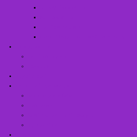
Опіка/піклування
Усиновлення
Прийомна сім’я
Дитячі будинки сімейного типу
Твоє дозвілля
Наші конкурси
Дозвілля
Відеоісторії
Корисна інформація
Законодавча база
Програми
Адміністративні послуги
Відкриті дані
Структура