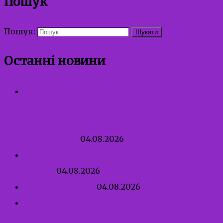
Пошук
Пошук:
Останні новини
Зустріч працівників Служби у справах дітей
та Міського центру соціальних служб
виконавчого комітету Івано-Франківської
міської ради
04.08.2026
Правила сексуальної безпеки для дитини від
3 років
04.08.2026
Перша професія
04.08.2026
Сексуальне насильство, пов’язане з
конфліктом — це не тільки зґвалтування