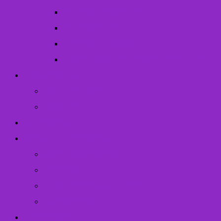
Опіка/піклування
Усиновлення
Прийомна сім’я
Дитячі будинки сімейного типу
Твоє дозвілля
Наші конкурси
Дозвілля
Відеоісторії
Корисна інформація
Законодавча база
Програми
Адміністративні послуги
Відкриті дані
Структура