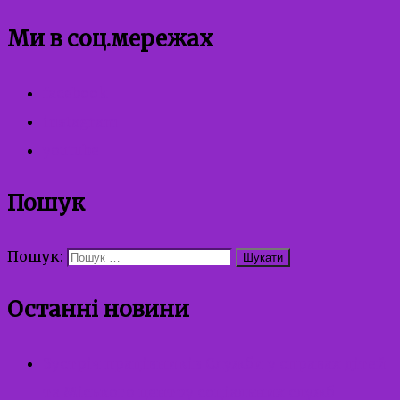
Ми в соц.мережах
facebook
instagram
youtube
Пошук
Пошук:
Останні новини
Зустріч працівників Служби у справах дітей
та Міського центру соціальних служб