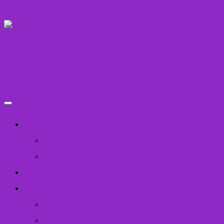
Skip to content
Служба у справах дітей
Івано-Франківськ
Хто ми
Звіти
Положення
Наш блог
Прийми дитину в сім’ю
Наші діти
Інформація для усиновлення