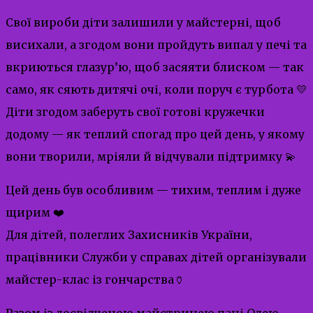
Свої вироби діти залишили у майстерні, щоб
висихали, а згодом вони пройдуть випал у печі та
вкриються глазур’ю, щоб засяяти блиском — так
само, як сяють дитячі очі, коли поруч є турбота 💛
Діти згодом заберуть свої готові кружечки
додому — як теплий спогад про цей день, у якому
вони творили, мріяли й відчували підтримку 💫
Цей день був особливим — тихим, теплим і дуже
щирим ❤️
Для дітей, полеглих Захисників України,
працівники Служби у справах дітей організували
майстер-клас із гончарства🏺
Разом із досвідченою майстринею пані Олею