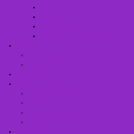
Опіка/піклування
Усиновлення
Прийомна сім’я
Дитячі будинки сімейного типу
Твоє дозвілля
Наші конкурси
Дозвілля
Відеоісторії
Корисна інформація
Законодавча база
Програми
Адміністративні послуги
Відкриті дані
Структура