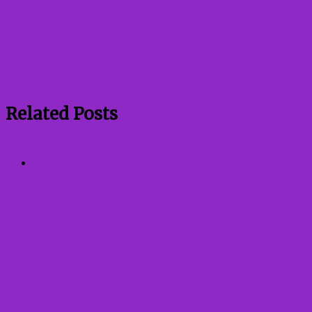
Ігнорування — найстрашніше покарання для
дитини
Хвиля “мінувань”: це не жарти, а інструмент
війни
Related Posts
Зустріч працівників Служби у
справах дітей та Міського
центру соціальних служб
виконавчого комітету Івано-
Франківської міської ради