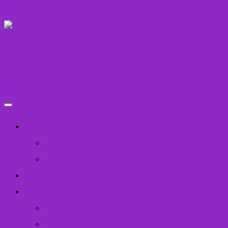
Skip to content
Служба у справах дітей
Івано-Франківськ
Хто ми
Звіти
Положення
Наш блог
Прийми дитину в сім’ю
Наші діти
Інформація для усиновлення