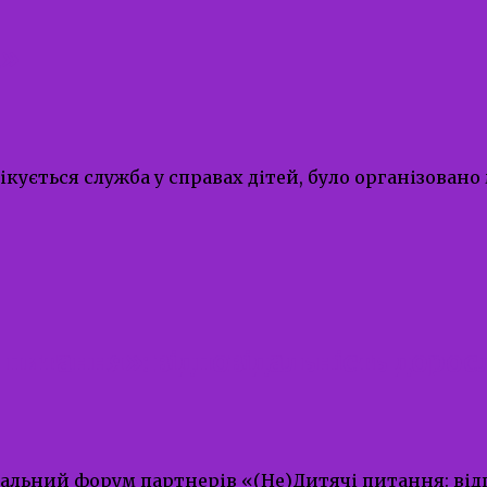
к»
пікується служба у справах дітей, було організован
итання»: відповідальність доросл
ональний форум партнерів «(Не)Дитячі питання: від