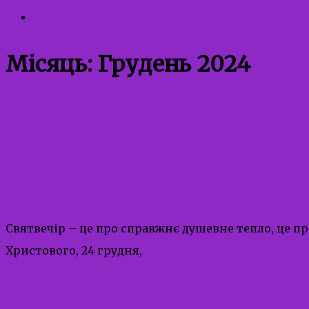
Контакти
Місяць:
Грудень 2024
26.12.2024
26.12.2024
admin
Святвечір: традиції любові, добра
Uncategorized
Святвечір – це про справжнє душевне тепло, це пр
Христового, 24 грудня,
Read More
24.12.2024
24.12.2024
admin