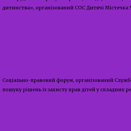
дитинства», організований СОС Дитячі Містечка У
Read More
12.12.2024
12.12.2024
admin
Щиро дякуємо всім, для кого «У ц
Uncategorized
Соціально-правовий форум, організований Службо
пошуку рішень із захисту прав дітей у складних р
Read More
12.12.2024
12.12.2024
admin
З попелу болю до мрій.Як Оксанка