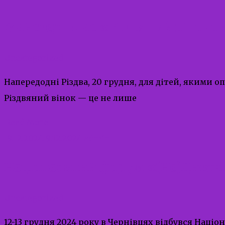
Майстер-клас «Різдвяний віночо
Uncategorized
Напередодні Різдва, 20 грудня, для дітей, якими о
Різдвяний вінок — це не лише
Read More
19.12.2024
19.12.2024
admin
Національний форум «(Не)Дитячі п
Uncategorized
12-13 грудня 2024 року в Чернівцях відбувся Наці