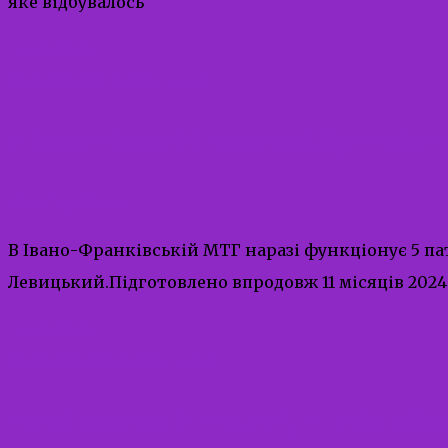
яке відбувалось
Read More
10.12.2024
10.12.2024
admin
У Франківській громаді функціон
Uncategorized
В Івано-Франківській МТГ наразі функціонує 5 па
Левицький.Підготовлено впродовж 11 місяців 2024 
Read More
09.12.2024
09.12.2024
admin
Чудотворцю Миколай,ти усіх обер