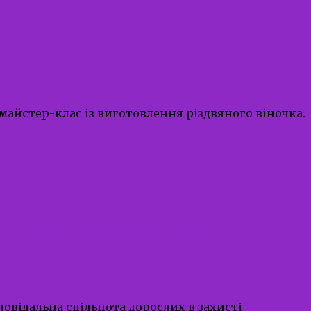
о майстер-клас із виготовлення різдвяного віночка.
их у захисті дитинства.
повідальна спільнота дорослих в захисті