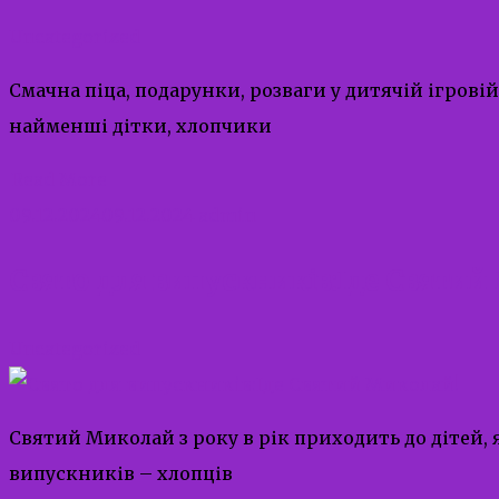
Uncategorized
Смачна піца, подарунки, розваги у дитячій ігрові
найменші дітки, хлопчики
Read More
09.12.2024
09.12.2024
admin
Свято для випускників:Іде Святий
Uncategorized
Святий Миколай з року в рік приходить до дітей, 
випускників – хлопців