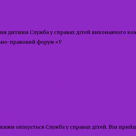
Дня дитини Служба у справах дітей виконавчого ком
льно-правовий форум «У
 кінотеатр “Люм’єр”
кими опікується Служба у справах дітей. Він прийш