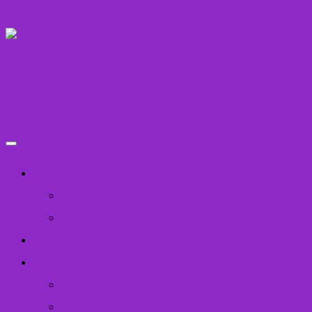
Skip to content
Служба у справах дітей
Івано-Франківськ
Хто ми
Звіти
Положення
Наш блог
Прийми дитину в сім’ю
Наші діти
Інформація для усиновлення