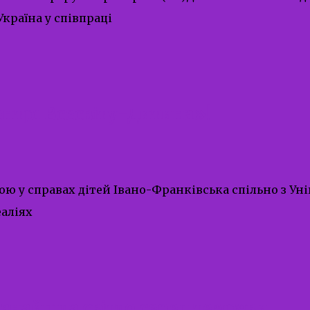
країна у співпраці
ентрі Всесвіту-Дитина»!
ю у справах дітей Івано-Франківська спільно з Ун
еаліях
 знайшла світло серед темряви.