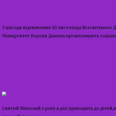
Uncategorized
З нагоди відзначення 20 листопада Всесвітнього 
Університет Короля Данила організовують соціа
Read More
10.12.2024
10.12.2024
admin
Святий Миколай завітав до дітей у
Uncategorized
Святий Миколай з року в рік приходить до дітей,я