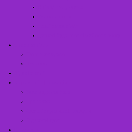
Опіка/піклування
Усиновлення
Прийомна сім’я
Дитячі будинки сімейного типу
Твоє дозвілля
Наші конкурси
Дозвілля
Відеоісторії
Корисна інформація
Законодавча база
Програми
Адміністративні послуги
Відкриті дані
Структура