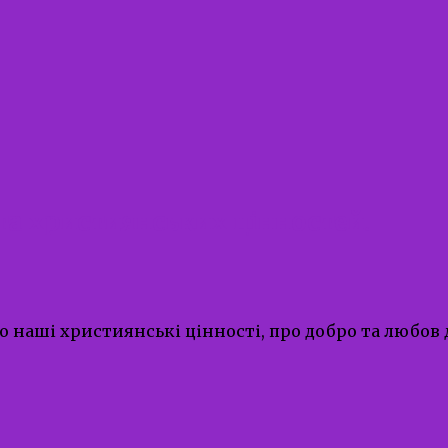
 та християнських цінностей.
о наші християнські цінності, про добро та любов д