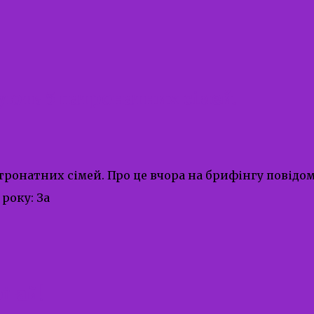
ують 5 патронатних сімей.
тронатних сімей. Про це вчора на брифінгу повідо
року: За
ігай!