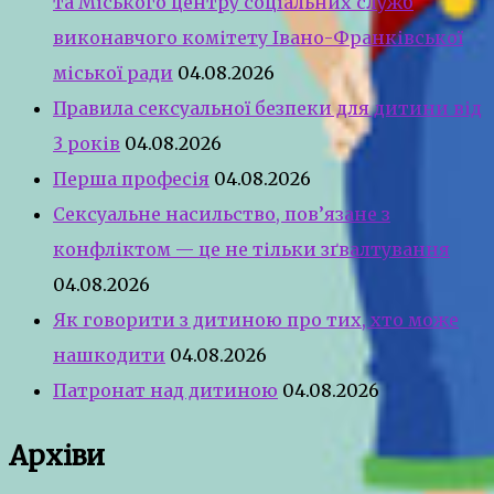
та Міського центру соціальних служб
виконавчого комітету Івано-Франківської
міської ради
04.08.2026
Правила сексуальної безпеки для дитини від
3 років
04.08.2026
Перша професія
04.08.2026
Сексуальне насильство, пов’язане з
конфліктом — це не тільки зґвалтування
04.08.2026
Як говорити з дитиною про тих, хто може
нашкодити
04.08.2026
Патронат над дитиною
04.08.2026
Архіви