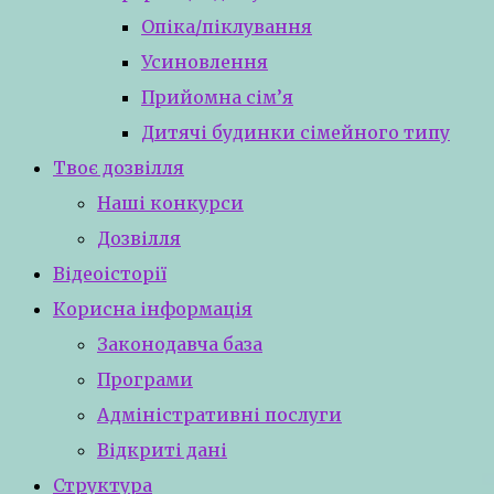
Опіка/піклування
Усиновлення
Прийомна сім’я
Дитячі будинки сімейного типу
Твоє дозвілля
Наші конкурси
Дозвілля
Відеоісторії
Корисна інформація
Законодавча база
Програми
Адміністративні послуги
Відкриті дані
Структура