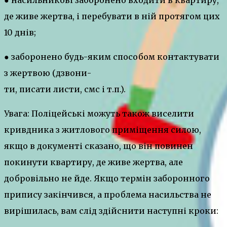
де живе жертва, і перебувати в ній протягом цих
10 днів;
● заборонено будь-яким способом контактувати
з жертвою (дзвони-
ти, писати листи, смс і т.п.).
Увага: Поліцейські можуть також виселити
кривдника з житлового приміщення силою,
якщо в документі сказано, що він повинен
покинути квартиру, де живе жертва, але
добровільно не йде. Якщо термін заборонного
припису закінчився, а проблема насильства не
вирішилась, вам слід здійснити наступні кроки: