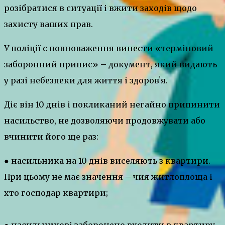
розібратися в ситуації і вжити заходів щодо
захисту ваших прав.
У поліції є повноваження винести «терміновий
заборонний припис» – документ, який видають
у разі небезпеки для життя і здоровʼя.
Діє він 10 днів і покликаний негайно припинити
насильство, не дозволяючи продовжувати або
вчинити його ще раз:
● насильника на 10 днів виселяють з квартири.
При цьому не має значення – чия житлоплоща і
хто господар квартири;
● насильникові заборонено входити в квартиру,