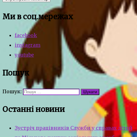
Ми в соц.мережах
facebook
instagram
youtube
Пошук
Пошук:
Останні новини
Зустріч працівників Служби у справах дітей