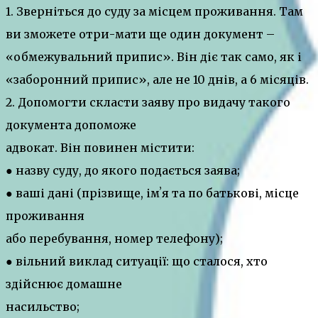
1. Зверніться до суду за місцем проживання. Там
ви зможете отри-мати ще один документ –
«обмежувальний припис». Він діє так само, як і
«заборонний припис», але не 10 днів, а 6 місяців.
2. Допомогти скласти заяву про видачу такого
документа допоможе
адвокат. Він повинен містити:
● назву суду, до якого подається заява;
● ваші дані (прізвище, імʼя та по батькові, місце
проживання
або перебування, номер телефону);
● вільний виклад ситуації: що сталося, хто
здійснює домашне
насильство;