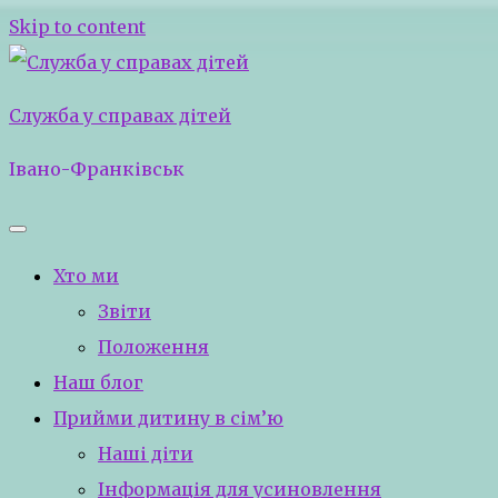
Skip to content
Служба у справах дітей
Івано-Франківськ
Хто ми
Звіти
Положення
Наш блог
Прийми дитину в сім’ю
Наші діти
Інформація для усиновлення