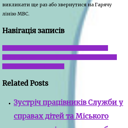
викликати ще раз або звернутися на Гарячу
лінію МВС.
Навігація записів
Надання статусу дитини, яка постраждала
внаслідок воєнних дій та зроєних конфліктів
Насильство та його види
Related Posts
Зустріч працівників Служби у
справах дітей та Міського