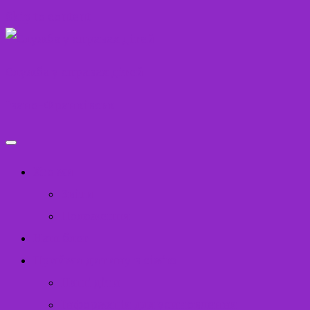
Skip to content
Служба у справах дітей
Івано-Франківськ
Хто ми
Звіти
Положення
Наш блог
Прийми дитину в сім’ю
Наші діти
Інформація для усиновлення