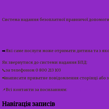
Система надання безоплатної правничої допомоги
➡️
Які саме послуги може отримати дитина та з як
Як звернутися до системи надання БПД:
📞за телефоном 0 800 213 103
📲написати приватне повідомлення сторінці або зв
📌Всі контакти за посиланням:
https://legalaid.gov
Навігація записів