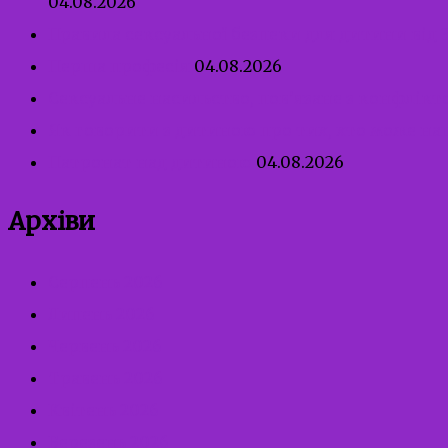
04.08.2026
Правила сексуальної безпеки для дитини від 3
Перша професія
04.08.2026
Сексуальне насильство, пов’язане з конфлікт
Як говорити з дитиною про тих, хто може н
Патронат над дитиною
04.08.2026
Архіви
Серпень 2026
Липень 2026
Червень 2026
Травень 2026
Квітень 2026
Березень 2026