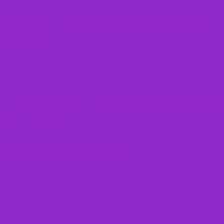
асильства, навіть тоді, коли є лише свідком
реагуйте!
справах дітей та Міського центру 
іської ради
я дитини від 3 років