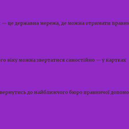
 — це державна мережа, де можна отримати правни
ого віку можна звертатися самостійно — у картках
ернутись до найближчого бюро правничої допомоги: 
.ua/kliyentam/yak-otrymaty-bpd/