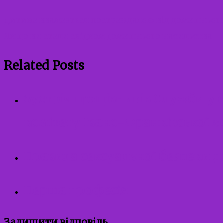
Дитина вважається постраждалою від домашнього н
Якщо ви стали свідком домашнього насильства — 
Related Posts
Зустріч працівників Служби у 
комітету Івано-Франківської м
Правила сексуальної безпеки дл
Перша професія
Залишити відповідь