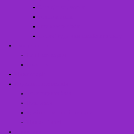
Опіка/піклування
Усиновлення
Прийомна сім’я
Дитячі будинки сімейного типу
Твоє дозвілля
Наші конкурси
Дозвілля
Відеоісторії
Корисна інформація
Законодавча база
Програми
Адміністративні послуги
Відкриті дані
Структура