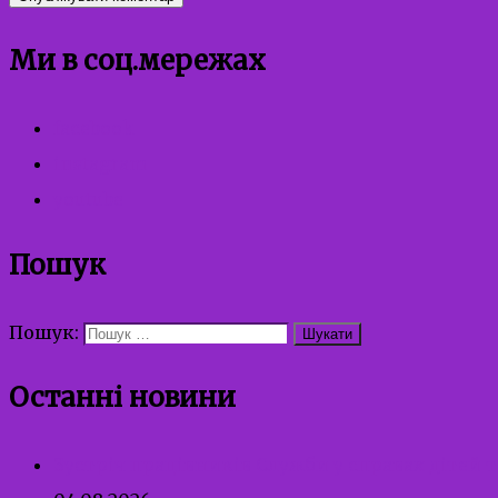
Ми в соц.мережах
facebook
instagram
youtube
Пошук
Пошук:
Останні новини
Зустріч працівників Служби у справах дітей 