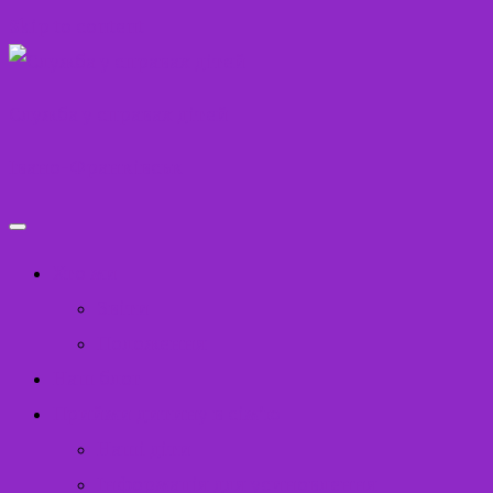
Skip to content
Служба у справах дітей
Івано-Франківськ
Хто ми
Звіти
Положення
Наш блог
Прийми дитину в сім’ю
Наші діти
Інформація для усиновлення