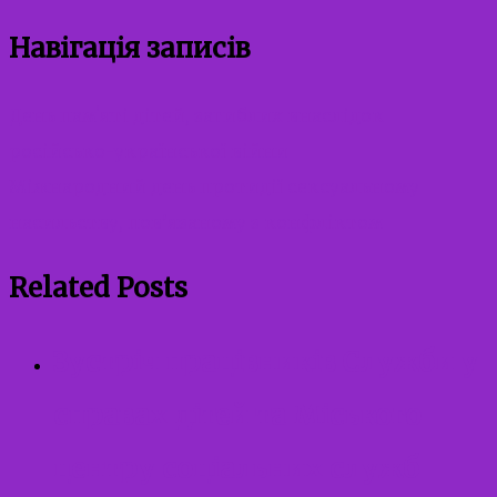
Навігація записів
День памʼяті дітей, загиблих внаслідок
російсько-української війни
Міжнародний день протидії сексуальному
насильству, пов’язаному з конфліктом
Related Posts
Зустріч працівників Служби у
справах дітей та Міського
центру соціальних служб