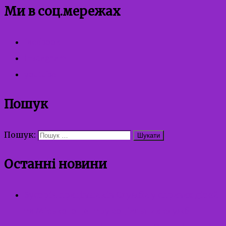
Ми в соц.мережах
facebook
instagram
youtube
Пошук
Пошук:
Останні новини
Зустріч працівників Служби у справах дітей
та Міського центру соціальних служб