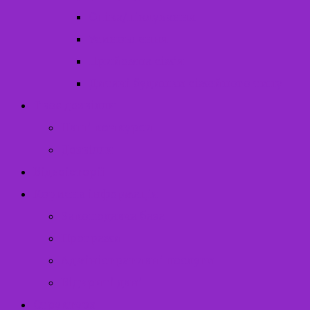
Опіка/піклування
Усиновлення
Прийомна сім’я
Дитячі будинки сімейного типу
Твоє дозвілля
Наші конкурси
Дозвілля
Відеоісторії
Корисна інформація
Законодавча база
Програми
Адміністративні послуги
Відкриті дані
Структура