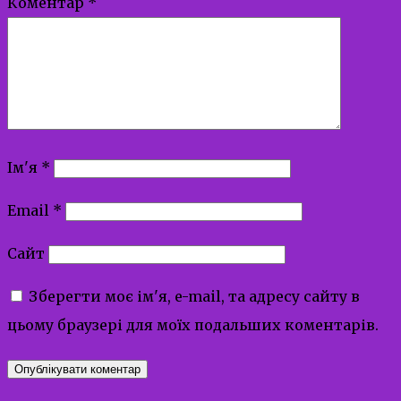
Коментар
*
Ім'я
*
Email
*
Сайт
Зберегти моє ім'я, e-mail, та адресу сайту в
цьому браузері для моїх подальших коментарів.