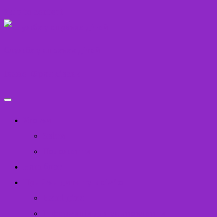
Skip to content
Служба у справах дітей
Івано-Франківськ
Хто ми
Звіти
Положення
Наш блог
Прийми дитину в сім’ю
Наші діти
Інформація для усиновлення