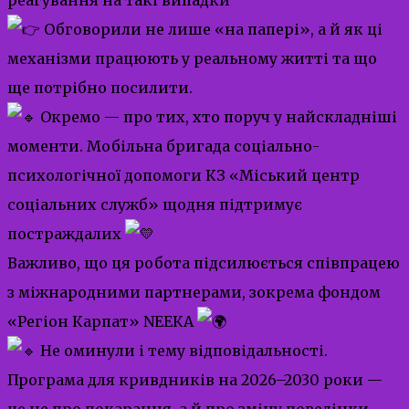
Обговорили не лише «на папері», а й як ці
механізми працюють у реальному житті та що
ще потрібно посилити.
Окремо — про тих, хто поруч у найскладніші
моменти. Мобільна бригада соціально-
психологічної допомоги КЗ «Міський центр
соціальних служб» щодня підтримує
постраждалих
Важливо, що ця робота підсилюється співпрацею
з міжнародними партнерами, зокрема фондом
«Регіон Карпат» NЕЕКА
Не оминули і тему відповідальності.
Програма для кривдників на 2026–2030 роки —
це не про покарання, а й про зміну поведінки,