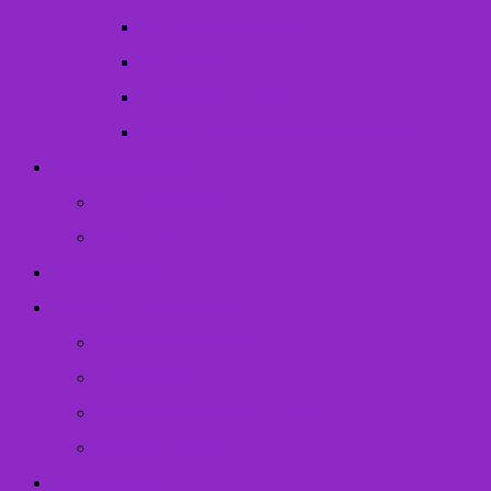
Опіка/піклування
Усиновлення
Прийомна сім’я
Дитячі будинки сімейного типу
Твоє дозвілля
Наші конкурси
Дозвілля
Відеоісторії
Корисна інформація
Законодавча база
Програми
Адміністративні послуги
Відкриті дані
Структура