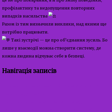
профілактику та недопущення повторних
випадків насильства
Разом із тим визначили виклики, над якими ще
потрібно працювати.
Такі зустрічі — це про об’єднання зусиль. Бо
лише у взаємодії можна створити систему, де
кожна людина відчуває себе в безпеці.
Навігація записів
Діти мають право самостійно звертатися по
правничу допомогу
Профілактика правопорушень серед
неповнолітніх у Тисменичанському ліцеї Івано-