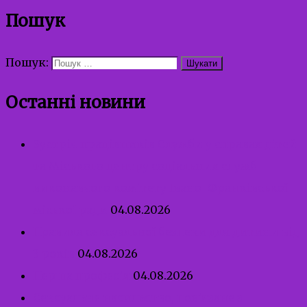
Пошук
Пошук:
Останні новини
Зустріч працівників Служби у справах дітей
та Міського центру соціальних служб
виконавчого комітету Івано-Франківської
міської ради
04.08.2026
Правила сексуальної безпеки для дитини від
3 років
04.08.2026
Перша професія
04.08.2026
Сексуальне насильство, пов’язане з