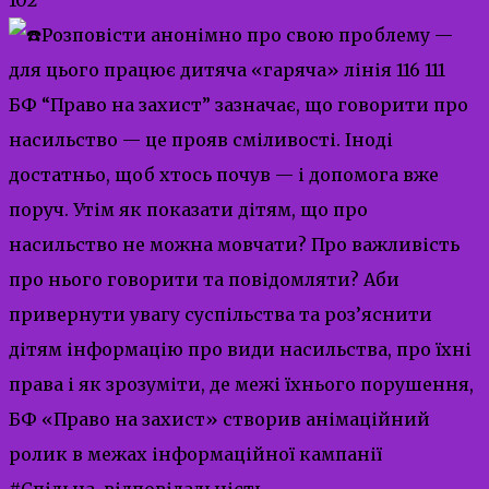
Розповісти анонімно про свою проблему —
для цього працює дитяча «гаряча» лінія 116 111
БФ “Право на захист” зазначає, що говорити про
насильство — це прояв сміливості. Іноді
достатньо, щоб хтось почув — і допомога вже
поруч. Утім як показати дітям, що про
насильство не можна мовчати? Про важливість
про нього говорити та повідомляти? Аби
привернути увагу суспільства та роз’яснити
дітям інформацію про види насильства, про їхні
права і як зрозуміти, де межі їхнього порушення,
БФ «Право на захист» створив анімаційний
ролик в межах інформаційної кампанії
#Спільна_відповідальність
.