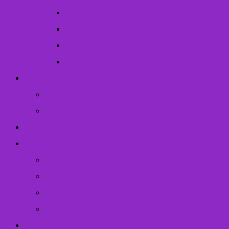
Опіка/піклування
Усиновлення
Прийомна сім’я
Дитячі будинки сімейного типу
Твоє дозвілля
Наші конкурси
Дозвілля
Відеоісторії
Корисна інформація
Законодавча база
Програми
Адміністративні послуги
Відкриті дані
Структура