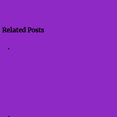
Різдвяна зірочка
Патронат над дитиною
Related Posts
Зустріч працівників Служби у
справах дітей та Міського
центру соціальних служб
виконавчого комітету Івано-
Франківської міської ради
Правила сексуальної безпеки