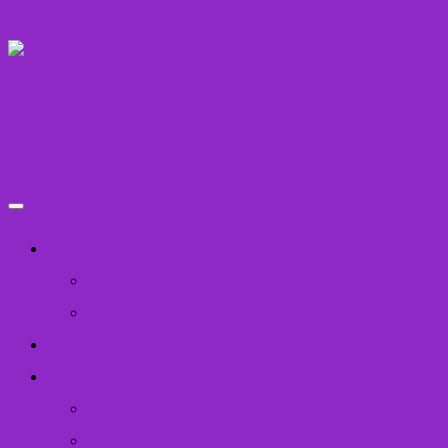
Skip to content
Служба у справах дітей
Івано-Франківськ
Хто ми
Звіти
Положення
Наш блог
Прийми дитину в сім’ю
Наші діти
Інформація для усиновлення