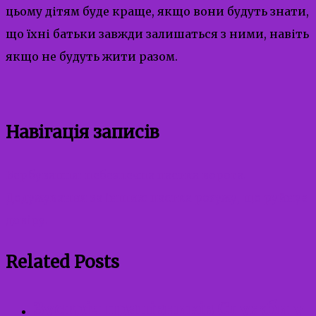
цьому дітям буде краще, якщо вони будуть знати,
що їхні батьки завжди залишаться з ними, навіть
якщо не будуть жити разом.
Навігація записів
Вербування: небезпечна пастка ворога.
Додумування за інших: пастка розуму, що руйнує
довіру.
Related Posts
Зустріч працівників Служби у