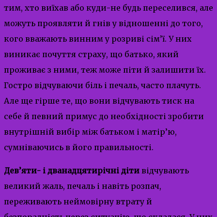
тим, хто виїхав або куди-не будь переселився, але
можуть проявляти й гнів у відношенні до того,
кого вважають винним у розриві сім’ї. У них
виникає почуття страху, що батько, який
проживає з ними, теж може піти й залишити їх.
Гостро відчуваючи біль і печаль, часто плачуть.
Але ще гірше те, що вони відчувають тиск на
себе й певний примус до необхідності зробити
внутрішній вибір між батьком і матір’ю,
сумніваючись в його правильності.
Дев’яти- і дванадцятирічні діти
відчувають
великий жаль, печаль і навіть розпач,
переживають неймовірну втрату й
безпорадність через ситуацію, що склалася. У них