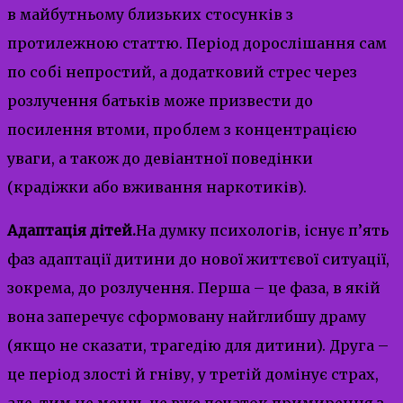
в майбутньому близьких стосунків з
протилежною статтю. Період дорослішання сам
по собі непростий, а додатковий стрес через
розлучення батьків може призвести до
посилення втоми, проблем з концентрацією
уваги, а також до девіантної поведінки
(крадіжки або вживання наркотиків).
Адаптація дітей.
На думку психологів, існує п’ять
фаз адаптації дитини до нової життєвої ситуації,
зокрема, до розлучення. Перша – це фаза, в якій
вона заперечує сформовану найглибшу драму
(якщо не сказати, трагедію для дитини). Друга –
це період злості й гніву, у третій домінує страх,
але, тим не менш, це вже початок примирення з