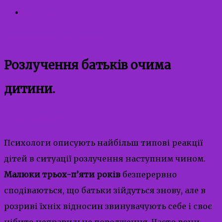
Контакти
03.04.2025
03.04.2025
admin
Розлучення батьків очима
дитини.
Uncategorized
Психологи описують найбільш типові реакції
дітей в ситуації розлучення наступним чином.
Малюки трьох-п’яти років
безперервно
сподіваються, що батьки зійдуться знову, але в
розриві їхніх відносин звинувачують себе і своє
нібито неправильне поводження. Часто вони