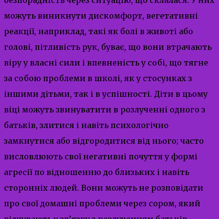
можуть виникнути дискомфорт, вегетативні
реакції, наприклад, такі як болі в животі або
голові, пітливість рук, буває, що вони втрачають
віру у власні сили і впевненість у собі, що тягне
за собою проблеми в школі, як у стосунках з
іншими дітьми, так і в успішності. Діти в цьому
віці можуть звинуватити в розлученні одного з
батьків, злитися і навіть психологічно
замкнутися або відгородитися від нього; часто
висловлюють свої негативні почуття у формі
агресії по відношенню до близьких і навіть
сторонніх людей. Вони можуть не розповідати
про свої домашні проблеми через сором, який
відчувають у зв’язку з розлученням батьків.