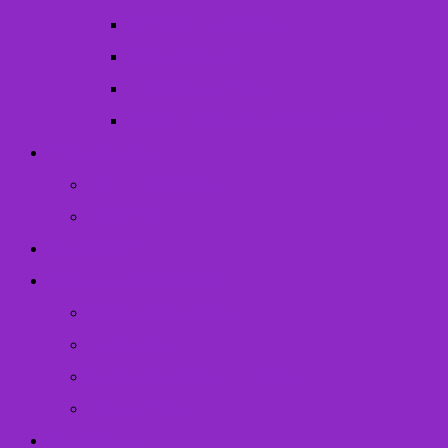
Опіка/піклування
Усиновлення
Прийомна сім’я
Дитячі будинки сімейного типу
Твоє дозвілля
Наші конкурси
Дозвілля
Відеоісторії
Корисна інформація
Законодавча база
Програми
Адміністративні послуги
Відкриті дані
Структура