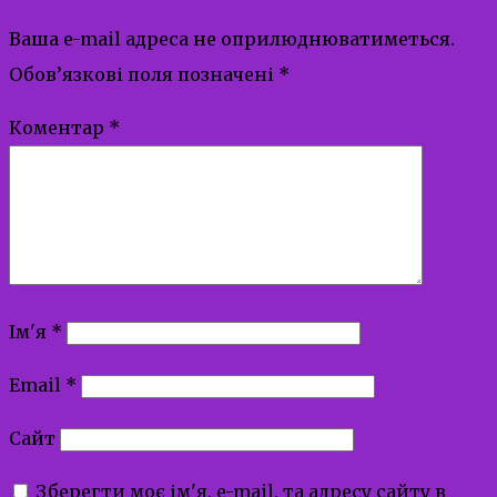
Ваша e-mail адреса не оприлюднюватиметься.
Обов’язкові поля позначені
*
Коментар
*
Ім'я
*
Email
*
Сайт
Зберегти моє ім'я, e-mail, та адресу сайту в