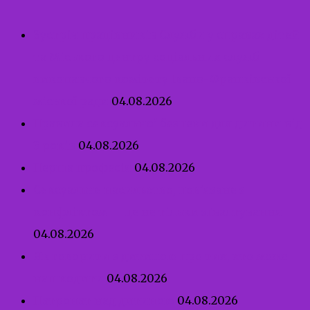
Зустріч працівників Служби у справах дітей
та Міського центру соціальних служб
виконавчого комітету Івано-Франківської
міської ради
04.08.2026
Правила сексуальної безпеки для дитини від
3 років
04.08.2026
Перша професія
04.08.2026
Сексуальне насильство, пов’язане з
конфліктом — це не тільки зґвалтування
04.08.2026
Як говорити з дитиною про тих, хто може
нашкодити
04.08.2026
Патронат над дитиною
04.08.2026