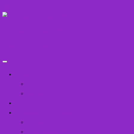
Skip to content
Служба у справах дітей
Івано-Франківськ
Хто ми
Звіти
Положення
Наш блог
Прийми дитину в сім’ю
Наші діти
Інформація для усиновлення