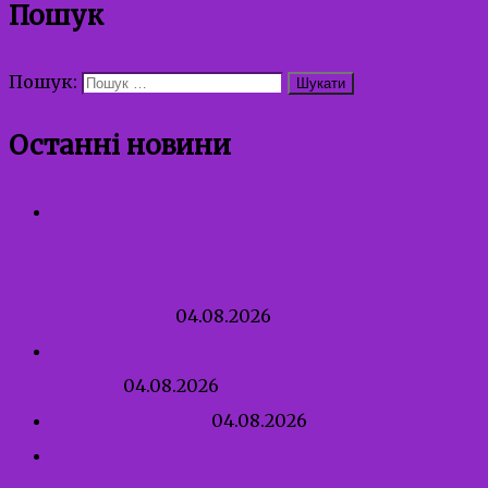
Пошук
Пошук:
Останні новини
Зустріч працівників Служби у справах дітей
та Міського центру соціальних служб
виконавчого комітету Івано-Франківської
міської ради
04.08.2026
Правила сексуальної безпеки для дитини від
3 років
04.08.2026
Перша професія
04.08.2026
Сексуальне насильство, пов’язане з