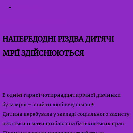
Контакти
24.01.2022
24.01.2022
admin
НАПЕРЕДОДНІ РІЗДВА ДИТЯЧІ
МРІЇ ЗДІЙСНЮЮТЬСЯ
Uncategorized
В однієї гарної чотирнадцятирічної дівчинки
була мрія – знайти люблячу сім’ю👧
Дитина перебувала у закладі соціального захисту,
оскільки її мати позбавлена батьківських прав.
Дівчинка завжди проявляла турботу до