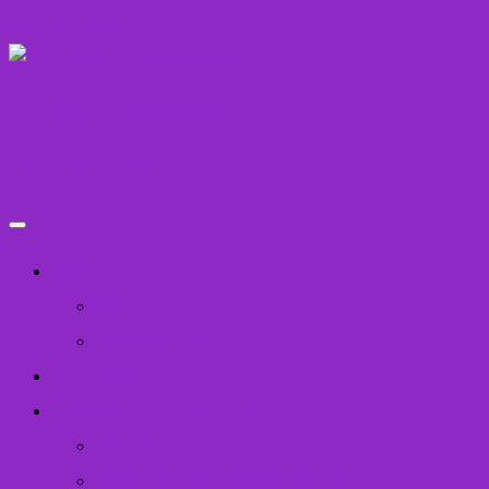
Skip to content
Служба у справах дітей
Івано-Франківськ
Хто ми
Звіти
Положення
Наш блог
Прийми дитину в сім’ю
Наші діти
Інформація для усиновлення