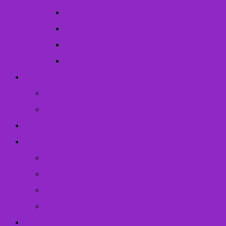
Опіка/піклування
Усиновлення
Прийомна сім’я
Дитячі будинки сімейного типу
Твоє дозвілля
Наші конкурси
Дозвілля
Відеоісторії
Корисна інформація
Законодавча база
Програми
Адміністративні послуги
Відкриті дані
Структура