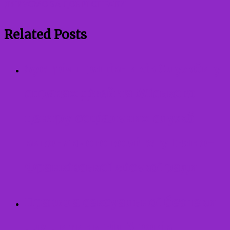
ДЯКУЄМО ЗА ДОБРІ СПРАВИ
Related Posts
Зустріч працівників Служби у
справах дітей та Міського
центру соціальних служб
виконавчого комітету Івано-
Франківської міської ради
Правила сексуальної безпеки
для дитини від 3 років