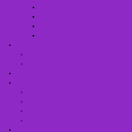
Опіка/піклування
Усиновлення
Прийомна сім’я
Дитячі будинки сімейного типу
Твоє дозвілля
Наші конкурси
Дозвілля
Відеоісторії
Корисна інформація
Законодавча база
Програми
Адміністративні послуги
Відкриті дані
Структура