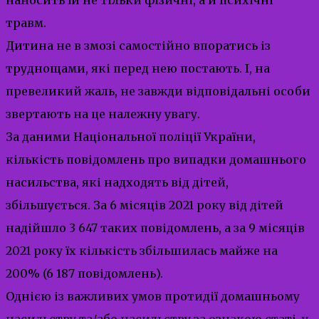
травм.
Дитина не в змозі самостійно впоратись із
труднощами, які перед нею постають. І, на
превеликий жаль, не завжди відповідальні особи
звертають на це належну увагу.
За даними Національної поліції України,
кількість повідомлень про випадки домашнього
насильства, які надходять від дітей,
збільшується. За 6 місяців 2021 року від дітей
надійшло 3 647 таких повідомлень, а за 9 місяців
2021 року їх кількість збільшилась майже на
200% (6 187 повідомлень).
Однією із важливих умов протидії домашньому
насильству та/або насильству за ознакою статі, у