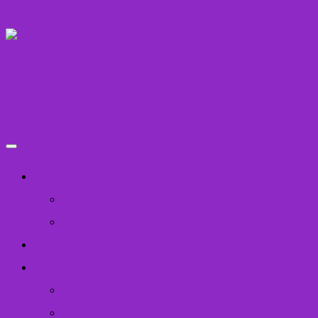
Skip to content
Служба у справах дітей
Івано-Франківськ
Хто ми
Звіти
Положення
Наш блог
Прийми дитину в сім’ю
Наші діти
Інформація для усиновлення