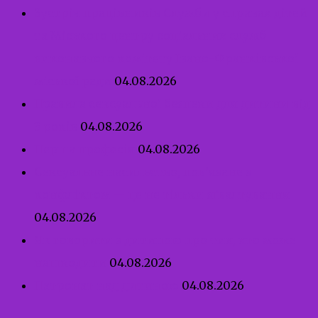
Зустріч працівників Служби у справах дітей
та Міського центру соціальних служб
виконавчого комітету Івано-Франківської
міської ради
04.08.2026
Правила сексуальної безпеки для дитини від
3 років
04.08.2026
Перша професія
04.08.2026
Сексуальне насильство, пов’язане з
конфліктом — це не тільки зґвалтування
04.08.2026
Як говорити з дитиною про тих, хто може
нашкодити
04.08.2026
Патронат над дитиною
04.08.2026