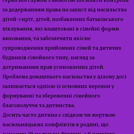
за додержанням права на захист від насильства
дітей-сиріт, дітей, позбавлених батьківського
піклування, які влаштовані в сімейні форми
виховання, та забезпечити якісне
супроводження прийомних сімей та дитячих
будинків сімейного типу, нагляд за
дотриманням прав усиновлених дітей.
Проблема домашнього насильства у цілому досі
залишається однією із основних перепон у
формуванні та збереженні сімейного
благополуччя та дитинства.
Досить часто дитина є свідком чи жертвою
насильницьких конфліктів в родині, що
наносить їй не тільки фізичні, а й психічні