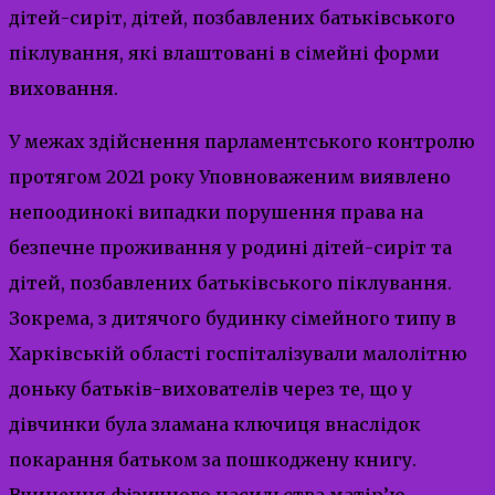
дітей-сиріт, дітей, позбавлених батьківського
піклування, які влаштовані в сімейні форми
виховання.
У межах здійснення парламентського контролю
протягом 2021 року Уповноваженим виявлено
непоодинокі випадки порушення права на
безпечне проживання у родині дітей-сиріт та
дітей, позбавлених батьківського піклування.
Зокрема, з дитячого будинку сімейного типу в
Харківській області госпіталізували малолітню
доньку батьків-вихователів через те, що у
дівчинки була зламана ключиця внаслідок
покарання батьком за пошкоджену книгу.
Вчинення фізичного насильства матір’ю-