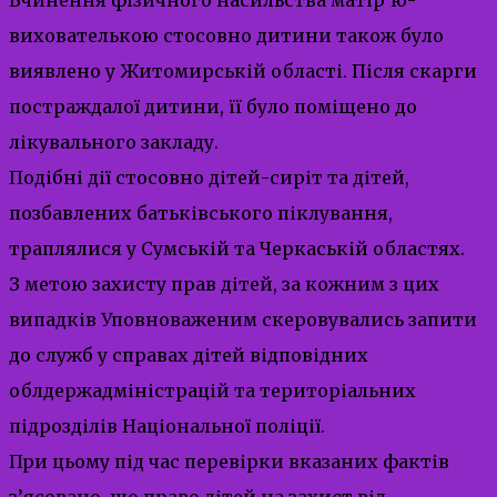
вихователькою стосовно дитини також було
виявлено у Житомирській області. Після скарги
постраждалої дитини, її було поміщено до
лікувального закладу.
Подібні дії стосовно дітей-сиріт та дітей,
позбавлених батьківського піклування,
траплялися у Сумській та Черкаській областях.
З метою захисту прав дітей, за кожним з цих
випадків Уповноваженим скеровувались запити
до cлужб у справах дітей відповідних
облдержадміністрацій та територіальних
підрозділів Національної поліції.
При цьому під час перевірки вказаних фактів
з’ясовано, що право дітей на захист від