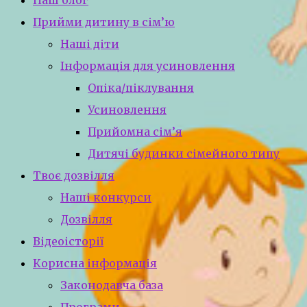
Наш блог
Прийми дитину в сім’ю
Наші діти
Інформація для усиновлення
Опіка/піклування
Усиновлення
Прийомна сім’я
Дитячі будинки сімейного типу
Твоє дозвілля
Наші конкурси
Дозвілля
Відеоісторії
Корисна інформація
Законодавча база