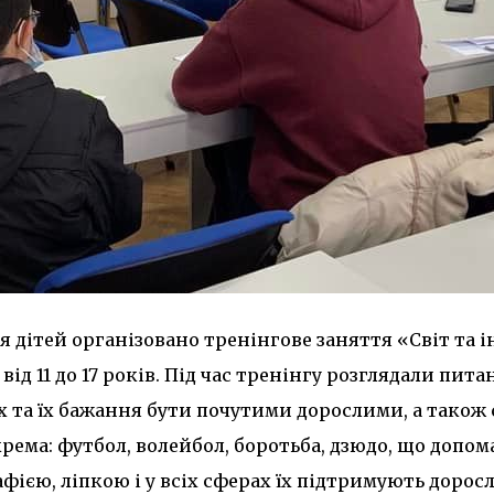
ля дітей організовано тренінгове заняття «Світ та
від 11 до 17 років. Під час тренінгу розглядали пи
ях та їх бажання бути почутими дорослими, а також
рема: футбол, волейбол, боротьба, дзюдо, що допома
ією, ліпкою і у всіх сферах їх підтримують доросл