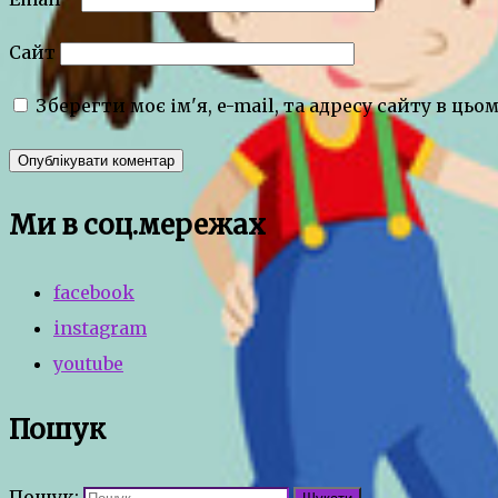
Сайт
Зберегти моє ім'я, e-mail, та адресу сайту в ць
Ми в соц.мережах
facebook
instagram
youtube
Пошук
Пошук: