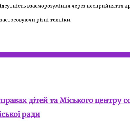
відсутність взаєморозуміння через несприйняття д
 застосовуючи різні техніки.
 ДІТЕЙ – ДЕНЬ ПРИЙНЯТТЯ КОНВЕНЦІЇ ООН ПРО П
справах дітей та Міського центру 
іської ради